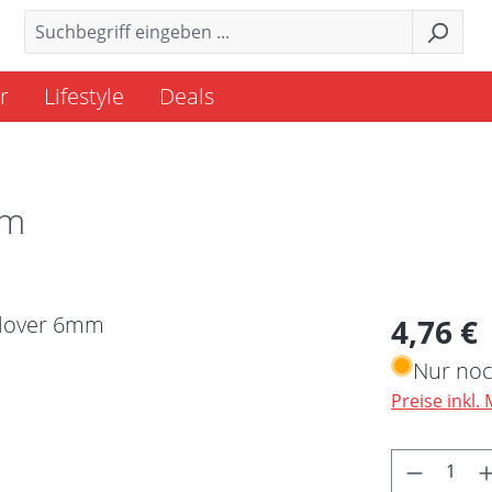
r
Lifestyle
Deals
mm
Regulärer 
4,76 €
Nur noc
Preise inkl.
Produkt 