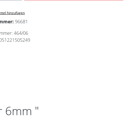
ttel hinzufügen
ummer:
96681
ummer:
464/06
051221505249
r 6mm "