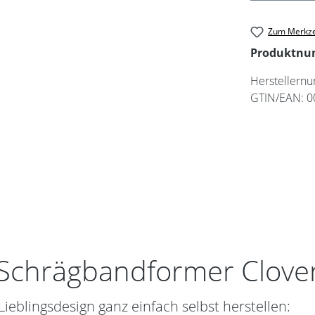
Zum Merkze
Produktn
Herstellern
GTIN/EAN:
0
"Schrägbandformer Clove
eblingsdesign ganz einfach selbst herstellen: