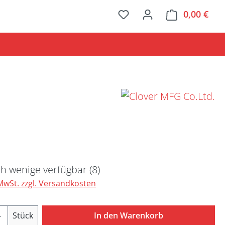
0,00 €
Ware
Preis:
h wenige verfügbar (8)
 MwSt. zzgl. Versandkosten
Anzahl: Gib den gewünschten Wert ein ode
Stück
In den Warenkorb