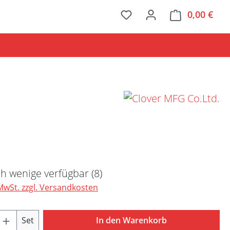
0,00 €
Ware
Preis:
h wenige verfügbar (8)
 MwSt. zzgl. Versandkosten
Anzahl: Gib den gewünschten Wert ein ode
Set
In den Warenkorb