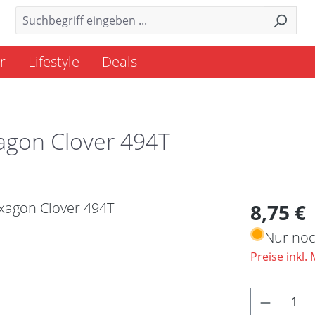
r
Lifestyle
Deals
agon Clover 494T
Regulärer 
8,75 €
Nur noc
Preise inkl.
Produkt 