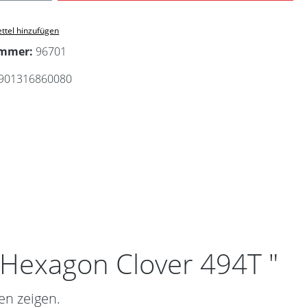
ttel hinzufügen
ummer:
96701
901316860080
 Hexagon Clover 494T "
en zeigen.