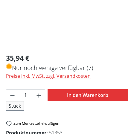
Regulärer Preis:
35,94 €
Nur noch wenige verfügbar (7)
Preise inkl. MwSt. zzgl. Versandkosten
Produkt Anzahl: Gib den gewünschten Wert 
In den Warenkorb
Stück
Zum Merkzettel hinzufügen
Produktnummer:
51353