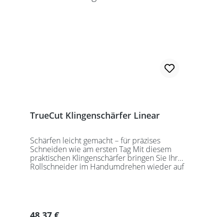
TrueCut Klingenschärfer Linear
Schärfen leicht gemacht – für präzises
Schneiden wie am ersten Tag Mit diesem
praktischen Klingenschärfer bringen Sie Ihre
Rollschneider im Handumdrehen wieder auf
Vordermann – ganz einfach mit derselben
Bewegung, die Sie beim Schneiden ohnehin
ausführen. Dank rutschfester Standfüße
bleibt das Gerät sicher an Ort und Stelle – für
eine sichere Anwendung ohne
Regulärer Preis:
48,37 €