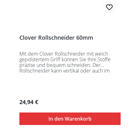
Clover Rollschneider 60mm
Mit dem Clover Rollschneider mit weich
gepolstertem Griff können Sie Ihre Stoffe
präzise und bequem schneiden. Der
Rollschneider kann vertikal oder auch im
schrägen Winkel geführt werden. Er ist
verstellbar und somit für Rechts- und
Linkshänder gleichermaßen geeignet.
Regulärer Preis:
24,94 €
In den Warenkorb