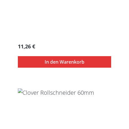
Regulärer Preis:
11,26 €
In den Warenkorb