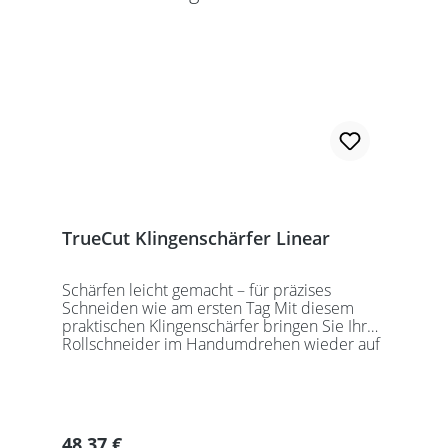
TrueCut Klingenschärfer Linear
Schärfen leicht gemacht – für präzises
Schneiden wie am ersten Tag Mit diesem
praktischen Klingenschärfer bringen Sie Ihre
Rollschneider im Handumdrehen wieder auf
Vordermann – ganz einfach mit derselben
Bewegung, die Sie beim Schneiden ohnehin
ausführen. Dank rutschfester Standfüße
bleibt das Gerät sicher an Ort und Stelle – für
eine sichere Anwendung ohne
Regulärer Preis:
48,37 €