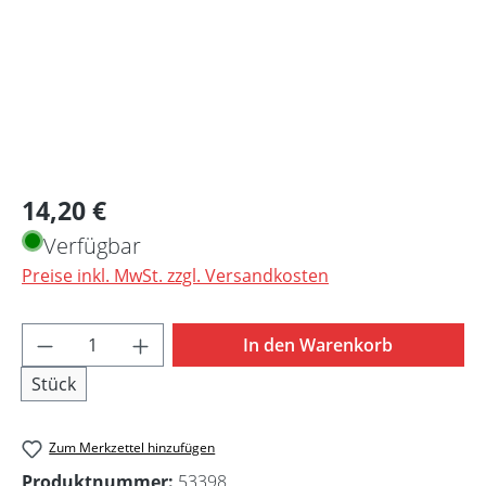
Regulärer Preis:
14,20 €
Verfügbar
Preise inkl. MwSt. zzgl. Versandkosten
Produkt Anzahl: Gib den gewünschten Wert 
In den Warenkorb
Stück
Zum Merkzettel hinzufügen
Produktnummer:
53398