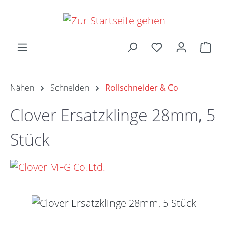
Zum Hauptinhalt springen
Ware
Nähen
Schneiden
Rollschneider & Co
Clover Ersatzklinge 28mm, 5
Stück
Bildergalerie überspringen