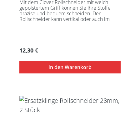
Mit dem Clover Rollschneider mit weich
gepolstertem Griff können Sie Ihre Stoffe
präzise und bequem schneiden. Der
Rollschneider kann vertikal oder auch im
schrägen Winkel geführt werden. Er ist
verstellbar und somit für Rechts- und
Linkshänder gleichermaßen geeignet.
Regulärer Preis:
12,30 €
In den Warenkorb