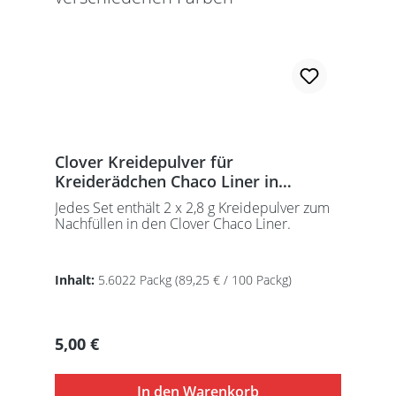
Clover Kreidepulver für
Kreiderädchen Chaco Liner in
verschiedenen Farben
Jedes Set enthält 2 x 2,8 g Kreidepulver zum
Nachfüllen in den Clover Chaco Liner.
Inhalt:
5.6022 Packg
(89,25 € / 100 Packg)
Regulärer Preis:
5,00 €
In den Warenkorb