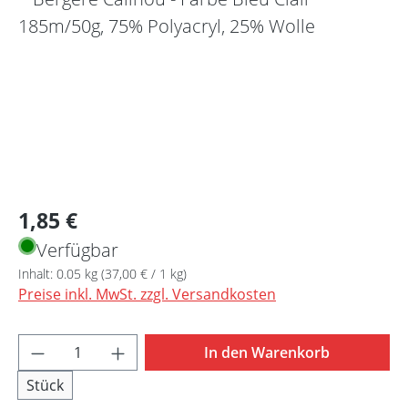
Regulärer Preis:
1,85 €
Verfügbar
Inhalt:
0.05 kg
(37,00 € / 1 kg)
Preise inkl. MwSt. zzgl. Versandkosten
Produkt Anzahl: Gib den gewünschten Wert 
In den Warenkorb
Stück