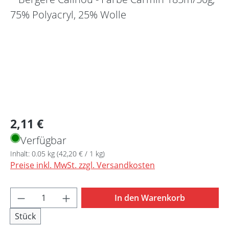
Regulärer Preis:
2,11 €
Verfügbar
Inhalt:
0.05 kg
(42,20 € / 1 kg)
Preise inkl. MwSt. zzgl. Versandkosten
Produkt Anzahl: Gib den gewünschten Wert 
In den Warenkorb
Stück