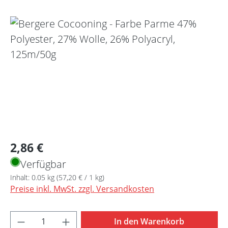
Bildergalerie überspringen
Regulärer Preis:
2,86 €
Verfügbar
Inhalt:
0.05 kg
(57,20 € / 1 kg)
Preise inkl. MwSt. zzgl. Versandkosten
Produkt Anzahl: Gib den gewünschten Wert 
In den Warenkorb