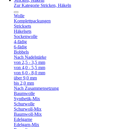
Stricken, Häkeln
Zur Kategorie Stricken, Häkeln
Wolle
Komplettpackungen
Stricksets
Häkelsets
Sockenwolle
4-fädig
6-fädig
Bobbels
Nach Nadelstärke
von 2,5 - 3,5 mm
von 4,0 - 5,5 mm
von 6,0 - 8,0 mm
über 9,0 mm
bis 2,0 mm
Nach Zusammensetzung
Baumwolle
Synthetik-Mix
Schurwolle
Schurwoll-Mix
Baumwoll-Mix
Edelgarne
Edelgarn-Mix