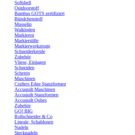
Softshell
Outdoorstoff
Bambus GOTS zertifiziert
Bündchenstoff
Musselin
Walkloden
Markieren
Markierstifte
Markierwerkzeuge
Schneiderkreide
Zubehör
Vliese, Einlagen
Schneiden
Scheren
Maschinen
Crafters Edge Stanzformen
Accuquilt Maschinen
Accuquilt Stanzformen
Accuquilt Qubes
Zubehör
GO! BIG
Rollschneider & Co
Lineale, Schablonen
Nadeln
Stecknadeln