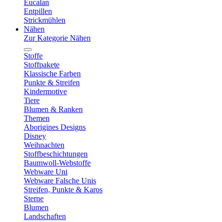
Eucalan
Entpillen
Strickmühlen
Nähen
Zur Kategorie Nähen
Stoffe
Stoffpakete
Klassische Farben
Punkte & Streifen
Kindermotive
Tiere
Blumen & Ranken
Themen
Aborigines Designs
Disney
Weihnachten
Stoffbeschichtungen
Baumwoll-Webstoffe
Webware Uni
Webware Falsche Unis
Streifen, Punkte & Karos
Sterne
Blumen
Landschaften