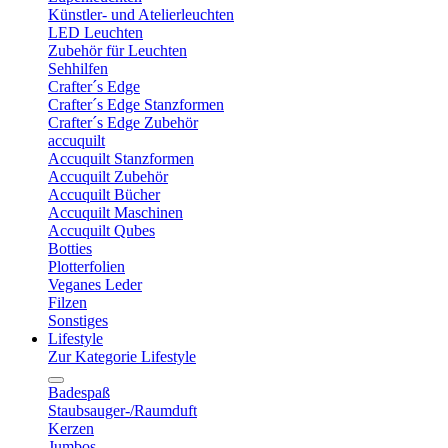
Künstler- und Atelierleuchten
LED Leuchten
Zubehör für Leuchten
Sehhilfen
Crafter´s Edge
Crafter´s Edge Stanzformen
Crafter´s Edge Zubehör
accuquilt
Accuquilt Stanzformen
Accuquilt Zubehör
Accuquilt Bücher
Accuquilt Maschinen
Accuquilt Qubes
Botties
Plotterfolien
Veganes Leder
Filzen
Sonstiges
Lifestyle
Zur Kategorie Lifestyle
Badespaß
Staubsauger-/Raumduft
Kerzen
Jumbos