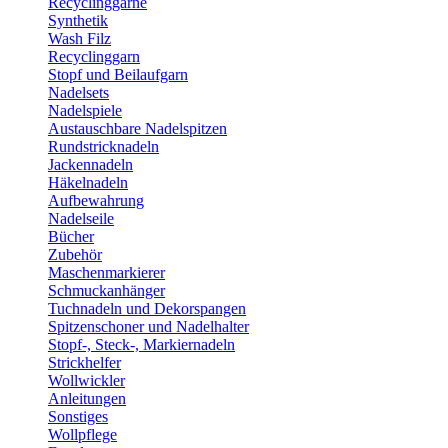
Recyclinggarne
Synthetik
Wash Filz
Recyclinggarn
Stopf und Beilaufgarn
Nadelsets
Nadelspiele
Austauschbare Nadelspitzen
Rundstricknadeln
Jackennadeln
Häkelnadeln
Aufbewahrung
Nadelseile
Bücher
Zubehör
Maschenmarkierer
Schmuckanhänger
Tuchnadeln und Dekorspangen
Spitzenschoner und Nadelhalter
Stopf-, Steck-, Markiernadeln
Strickhelfer
Wollwickler
Anleitungen
Sonstiges
Wollpflege