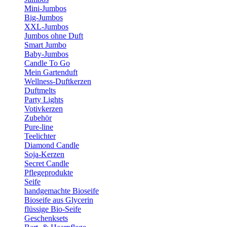
Mini-Jumbos
Big-Jumbos
XXL-Jumbos
Jumbos ohne Duft
Smart Jumbo
Baby-Jumbos
Candle To Go
Mein Gartenduft
Wellness-Duftkerzen
Duftmelts
Party Lights
Votivkerzen
Zubehör
Pure-line
Teelichter
Diamond Candle
Soja-Kerzen
Secret Candle
Pflegeprodukte
Seife
handgemachte Bioseife
Bioseife aus Glycerin
flüssige Bio-Seife
Geschenksets