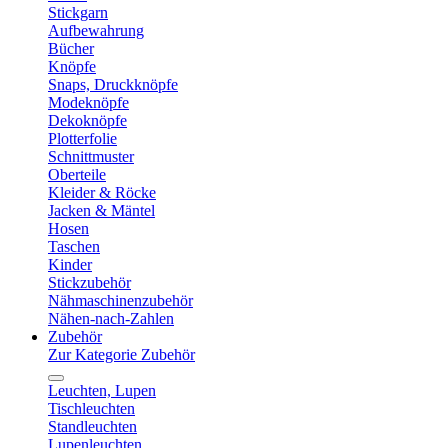
Stickgarn
Aufbewahrung
Bücher
Knöpfe
Snaps, Druckknöpfe
Modeknöpfe
Dekoknöpfe
Plotterfolie
Schnittmuster
Oberteile
Kleider & Röcke
Jacken & Mäntel
Hosen
Taschen
Kinder
Stickzubehör
Nähmaschinenzubehör
Nähen-nach-Zahlen
Zubehör
Zur Kategorie Zubehör
Leuchten, Lupen
Tischleuchten
Standleuchten
Lupenleuchten