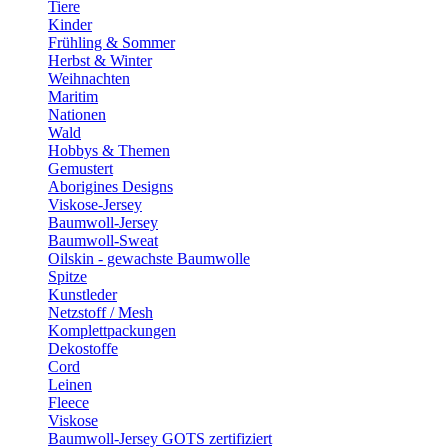
Tiere
Kinder
Frühling & Sommer
Herbst & Winter
Weihnachten
Maritim
Nationen
Wald
Hobbys & Themen
Gemustert
Aborigines Designs
Viskose-Jersey
Baumwoll-Jersey
Baumwoll-Sweat
Oilskin - gewachste Baumwolle
Spitze
Kunstleder
Netzstoff / Mesh
Komplettpackungen
Dekostoffe
Cord
Leinen
Fleece
Viskose
Baumwoll-Jersey GOTS zertifiziert