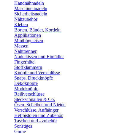
Handnähnadeln
Maschinennadeln
Sicherheitsnadeln
Nähzubehör
Kleben
Borten, Bänder, Kordeln
Applikationen
Minibügeleisen
Messen
Nahttrenner
Nadelkissen und Einfädler
Fingerhüte
Stoffklammern
Knöpfe und Verschlüsse
Snaps, Druckknöpfe
Dekoknöpfe
Modeknöpfe
Reißverschlüsse
Steckschnallen & Co.
Ösen, Scheiben und Nieten
Verschlüsse, Aufhänger
Heftpistolen und Zubehör
Taschen und - zubehör
Sonstiges
Garne