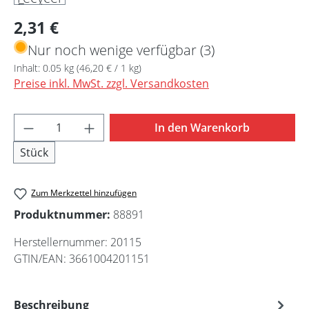
Regulärer Preis:
2,31 €
Nur noch wenige verfügbar (3)
Inhalt:
0.05 kg
(46,20 € / 1 kg)
Preise inkl. MwSt. zzgl. Versandkosten
Produkt Anzahl: Gib den gewünschten Wert 
In den Warenkorb
Stück
Zum Merkzettel hinzufügen
Produktnummer:
88891
Herstellernummer:
20115
GTIN/EAN:
3661004201151
Beschreibung