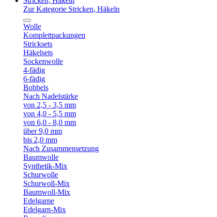
Stricken, Häkeln
Zur Kategorie Stricken, Häkeln
Wolle
Komplettpackungen
Stricksets
Häkelsets
Sockenwolle
4-fädig
6-fädig
Bobbels
Nach Nadelstärke
von 2,5 - 3,5 mm
von 4,0 - 5,5 mm
von 6,0 - 8,0 mm
über 9,0 mm
bis 2,0 mm
Nach Zusammensetzung
Baumwolle
Synthetik-Mix
Schurwolle
Schurwoll-Mix
Baumwoll-Mix
Edelgarne
Edelgarn-Mix