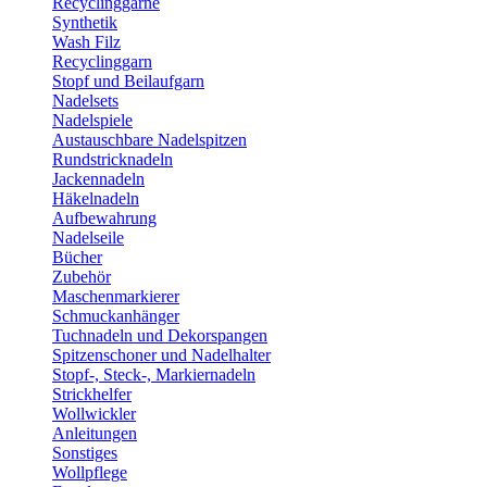
Recyclinggarne
Synthetik
Wash Filz
Recyclinggarn
Stopf und Beilaufgarn
Nadelsets
Nadelspiele
Austauschbare Nadelspitzen
Rundstricknadeln
Jackennadeln
Häkelnadeln
Aufbewahrung
Nadelseile
Bücher
Zubehör
Maschenmarkierer
Schmuckanhänger
Tuchnadeln und Dekorspangen
Spitzenschoner und Nadelhalter
Stopf-, Steck-, Markiernadeln
Strickhelfer
Wollwickler
Anleitungen
Sonstiges
Wollpflege