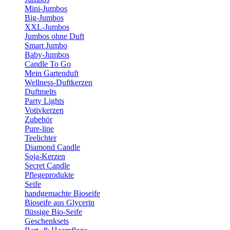
Mini-Jumbos
Big-Jumbos
XXL-Jumbos
Jumbos ohne Duft
Smart Jumbo
Baby-Jumbos
Candle To Go
Mein Gartenduft
Wellness-Duftkerzen
Duftmelts
Party Lights
Votivkerzen
Zubehör
Pure-line
Teelichter
Diamond Candle
Soja-Kerzen
Secret Candle
Pflegeprodukte
Seife
handgemachte Bioseife
Bioseife aus Glycerin
flüssige Bio-Seife
Geschenksets