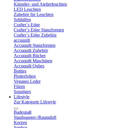
Künstler- und Atelierleuchten
LED Leuchten
Zubehör für Leuchten
Sehhilfen
Crafter´s Edge
Crafter´s Edge Stanzformen
Crafter´s Edge Zubehör
accuquilt
Accuquilt Stanzformen
Accuquilt Zubehör
Accuquilt Bücher
Accuquilt Maschinen
Accuquilt Qubes
Botties
Plotterfolien
Veganes Leder
Filzen
Sonstiges
Lifestyle
Zur Kategorie Lifestyle
Badespaß
Staubsauger-/Raumduft
Kerzen
Jumbos