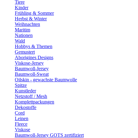
Tiere
Kinder
Frühling & Sommer
Herbst & Winter
Weihnachten
Maritim
Nationen
Wald
Hobbys & Themen
Gemustert
Aborigines Designs
Viskose-Jersey
Baumwoll-Jersey
Baumwoll-Sweat
Oilskin - gewachste Baumwolle
Spitze
Kunstleder
Netzstoff / Mesh
Komplettpackungen
Dekostoffe
Cord
Leinen
Fleece
Viskose
Baumwoll-Jersey GOTS zertifiziert