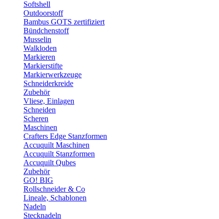
Softshell
Outdoorstoff
Bambus GOTS zertifiziert
Bündchenstoff
Musselin
Walkloden
Markieren
Markierstifte
Markierwerkzeuge
Schneiderkreide
Zubehör
Vliese, Einlagen
Schneiden
Scheren
Maschinen
Crafters Edge Stanzformen
Accuquilt Maschinen
Accuquilt Stanzformen
Accuquilt Qubes
Zubehör
GO! BIG
Rollschneider & Co
Lineale, Schablonen
Nadeln
Stecknadeln