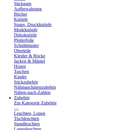
Stickgarn
Aufbewahrung
Bücher
Knöpfe
Snaps, Druckknöpfe
Modeknöpfe
Dekoknöpfe
Plotterfolie
Schnittmuster
Oberteile
Kleider & Röcke
Jacken & Mäntel
Hosen
Taschen
Kinder
Stickzubehör
Nähmaschinenzubehör
Nähen-nach-Zahlen
Zubehör
Zur Kategorie Zubehör
Leuchten, Lupen
Tischleuchten
Standleuchten
Lupenleuchten