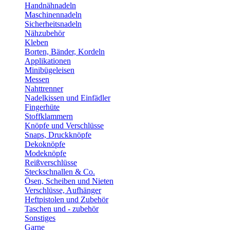
Handnähnadeln
Maschinennadeln
Sicherheitsnadeln
Nähzubehör
Kleben
Borten, Bänder, Kordeln
Applikationen
Minibügeleisen
Messen
Nahttrenner
Nadelkissen und Einfädler
Fingerhüte
Stoffklammern
Knöpfe und Verschlüsse
Snaps, Druckknöpfe
Dekoknöpfe
Modeknöpfe
Reißverschlüsse
Steckschnallen & Co.
Ösen, Scheiben und Nieten
Verschlüsse, Aufhänger
Heftpistolen und Zubehör
Taschen und - zubehör
Sonstiges
Garne