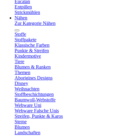
Eucalan
Entpillen
Strickmühlen
Nähen
Zur Kategorie Nähen
Stoffe
Stoffpakete
Klassische Farben
Punkte & Streifen
Kindermotive
Tiere
Blumen & Ranken
Themen
Aborigines Designs
Disney
Weihnachten
Stoffbeschichtungen
Baumwoll-Webstoffe
Webware Uni
Webware Falsche Unis
Streifen, Punkte & Karos
Sterne
Blumen
Landschaften